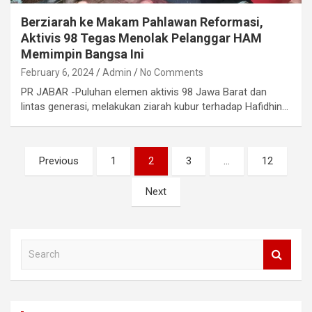
Berziarah ke Makam Pahlawan Reformasi,
Aktivis 98 Tegas Menolak Pelanggar HAM
Memimpin Bangsa Ini
February 6, 2024
Admin
No Comments
PR JABAR -Puluhan elemen aktivis 98 Jawa Barat dan
lintas generasi, melakukan ziarah kubur terhadap Hafidhin…
Posts
Previous
1
2
3
…
12
navigation
Next
S
e
a
r
c