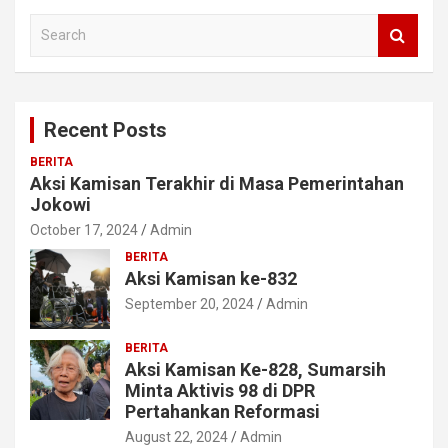
S
e
a
r
c
Recent Posts
h
BERITA
Aksi Kamisan Terakhir di Masa Pemerintahan
Jokowi
October 17, 2024
Admin
BERITA
Aksi Kamisan ke-832
September 20, 2024
Admin
BERITA
Aksi Kamisan Ke-828, Sumarsih
Minta Aktivis 98 di DPR
Pertahankan Reformasi
August 22, 2024
Admin