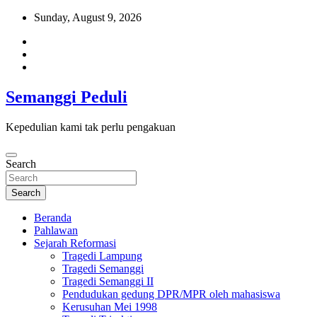
Skip
Sunday, August 9, 2026
to
content
Semanggi Peduli
Kepedulian kami tak perlu pengakuan
Search
Search
Beranda
Pahlawan
Sejarah Reformasi
Tragedi Lampung
Tragedi Semanggi
Tragedi Semanggi II
Pendudukan gedung DPR/MPR oleh mahasiswa
Kerusuhan Mei 1998