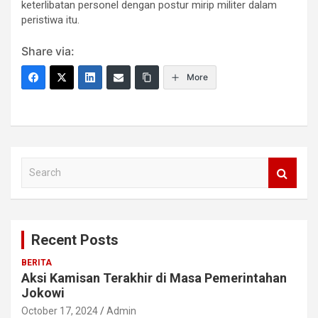
keterlibatan personel dengan postur mirip militer dalam
peristiwa itu.
Share via:
More
S
e
a
r
c
Recent Posts
h
BERITA
Aksi Kamisan Terakhir di Masa Pemerintahan
Jokowi
October 17, 2024
Admin