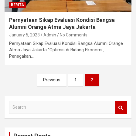
BERITA
Pernyataan Sikap Evaluasi Kondisi Bangsa
Alumni Orange Atma Jaya Jakarta
January 5, 2023
Admin
No Comments
Pernyataan Sikap Evaluasi Kondisi Bangsa Alumni Orange
Atma Jaya Jakarta “Optimis di Bidang Ekonomi ,
Penegakan…
Posts
Previous
1
2
navigation
S
e
a
r
c
h