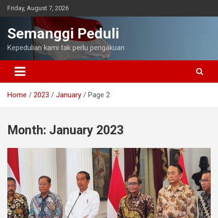
Skip
Friday, August 7, 2026
to
content
Semanggi Peduli
Kepedulian kami tak perlu pengakuan
Home
2023
January
Page 2
Month:
January 2023